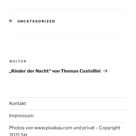
KATEGORIEN
UNCATEGORIZED
Beitrags-
Navigation
Nächster
WEITER
Beitrag
„Kinder der Nacht“ von Thomas Castellini
Kontakt
Impressum
Photos von www.pixabay.com und privat – Copyright
2021 SH