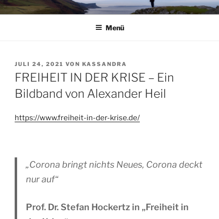
Zum
RUHE – KRAFT – STÄRKE
Ruhe – Kraft – Stärke
Inhalt
Menü
springen
VERÖFFENTLICHT
JULI 24, 2021
VON
KASSANDRA
AM
FREIHEIT IN DER KRISE – Ein
Bildband von Alexander Heil
https://www.freiheit-in-der-krise.de/
„Corona bringt nichts Neues, Corona deckt
nur auf“
Prof. Dr. Stefan Hockertz in „Freiheit in