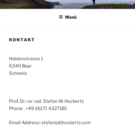
Zum
RUHE – KRAFT – STÄRKE
Ruhe – Kraft – Stärke
Inhalt
Menü
springen
KONTAKT
Haldenstrasse 1
6340 Baar
Schweiz
Prof. Dr. rer. nat. Stefan W. Hockertz
Phone . +49 (0)171 4327181
Email Address: stefan(at)hockertz.com