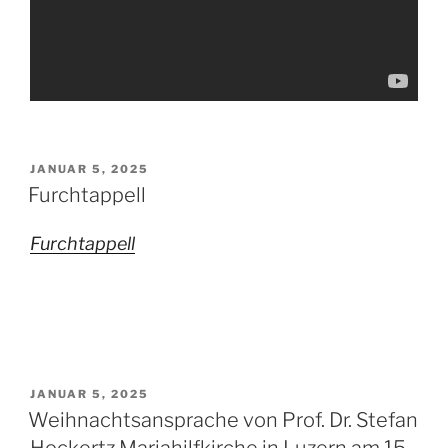
VERÖFFENTLICHT
JANUAR 5, 2025
AM
Furchtappell
Furchtappell
VERÖFFENTLICHT
JANUAR 5, 2025
AM
Weihnachtsansprache von Prof. Dr. Stefan
Hockertz Mariahilfkirche in Luzern am 15.