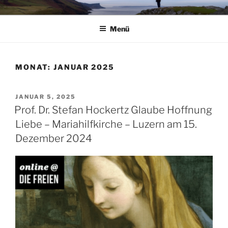
Zum
RUHE – KRAFT – STÄRKE
Ruhe – Kraft – Stärke
Inhalt
Menü
springen
MONAT:
JANUAR 2025
VERÖFFENTLICHT
JANUAR 5, 2025
AM
Prof. Dr. Stefan Hockertz Glaube Hoffnung
Liebe – Mariahilfkirche – Luzern am 15.
Dezember 2024